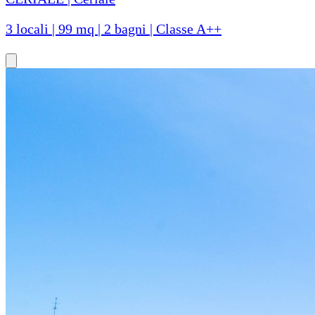
3 locali | 99 mq | 2 bagni | Classe A++