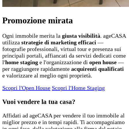
Promozione mirata
Ogni immobile merita la
giusta visibilità
. ageCASA
utilizza
strategie di marketing efficaci
—
fotografie professionali, virtual tour e presenza sui
principali portali, affiancati da servizi dedicati come
l'
home staging
e l'organizzazione di
open house
—
per raggiungere rapidamente
acquirenti qualificati
e valorizzare al meglio ogni proprietà.
Scopri l'Open House
Scopri l'Home Staging
Vuoi vendere la tua casa?
Affidati ad ageCASA per vendere il tuo immobile al
miglior prezzo e in tempi rapidi. Ti accompagniamo
in ogni fase, dalla valutazione alla firma dal notaio.