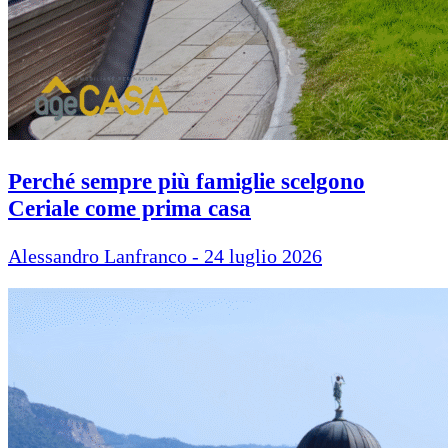
Perché sempre più famiglie scelgono
Ceriale come prima casa
Alessandro Lanfranco - 24 luglio 2026